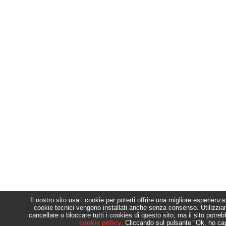
Il nostro sito usa i cookie per poterti offrire una migliore esperien
cookie tecnici vengono installati anche senza consenso. Utilizzi
cancellare o bloccare tutti i cookies di questo sito, ma il sito potr
cookie policy
. Cliccando sul pulsante "Ok, ho cap