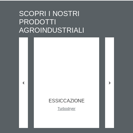
SCOPRI I NOSTRI
PRODOTTI
AGROINDUSTRIALI
ESSICCAZIONE
DEPU
Turbodryer
Turboclean
,